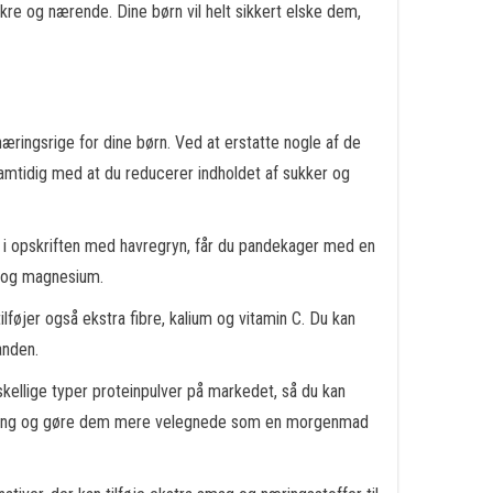
re og nærende. Dine børn vil helt sikkert elske dem,
ringsrige for dine børn. Ved at erstatte nogle af de
 samtidig med at du reducerer indholdet af sukker og
t i opskriften med havregryn, får du pandekager med en
n og magnesium.
lføjer også ekstra fibre, kalium og vitamin C. Du kan
anden.
skellige typer proteinpulver på markedet, så du kan
irkning og gøre dem mere velegnede som en morgenmad