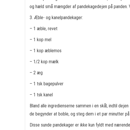
og hæld små mængder af pandekagedejen på panden. Vend
3. Æble- og kanelpandekager:
– 1 æble, revet
– 1 kop mel
– 1 kop æblemos
– 1/2 kop mælk
– 2 æg
– 1 tsk bagepulver
– 1 tsk kanel
Bland alle ingredienserne sammen i en skål, indtil de
de begynder at boble, og steg dem i et par minutter på h
Disse sunde pandekager er ikke kun fyldt med nærende 