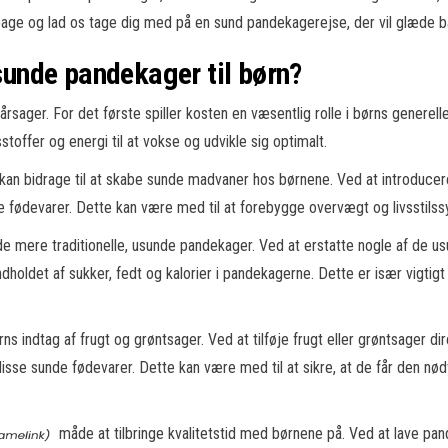
ilbage og lad os tage dig med på en sund pandekagerejse, der vil glæde
 sunde pandekager til børn?
e årsager. For det første spiller kosten en væsentlig rolle i børns gener
stoffer og energi til at vokse og udvikle sig optimalt.
kan bidrage til at skabe sunde madvaner hos børnene. Ved at introducere
 fødevarer. Dette kan være med til at forebygge overvægt og livsstilss
de mere traditionelle, usunde pandekager. Ved at erstatte nogle af de 
dholdet af sukker, fedt og kalorier i pandekagerne. Dette er især vigtigt 
indtag af frugt og grøntsager. Ved at tilføje frugt eller grøntsager di
sse sunde fødevarer. Dette kan være med til at sikre, at de får den nø
måde at tilbringe kvalitetstid med børnene på. Ved at lave p