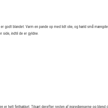
 de er godt blandet. Varm en pande op med lidt olie, og hæld små mæng
 side, indtil de er gyldne.
en er helt finthakket. Tilsæt derefter resten af ingredienserne og blen