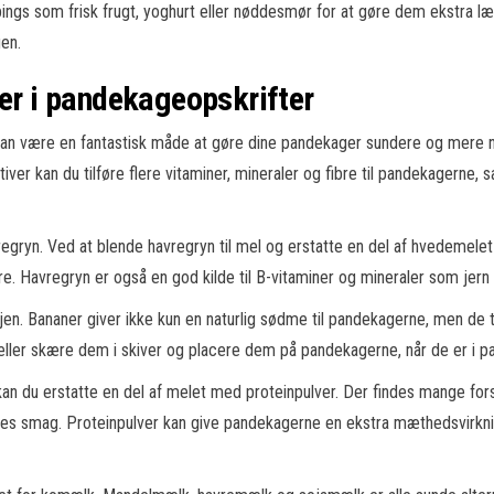
gs som frisk frugt, yoghurt eller nøddesmør for at gøre dem ekstra læk
gen.
ser i pandekageopskrifter
 kan være en fantastisk måde at gøre dine pandekager sundere og mere næ
iver kan du tilføre flere vitaminer, mineraler og fibre til pandekagerne,
regryn. Ved at blende havregryn til mel og erstatte en del af hvedemele
bre. Havregryn er også en god kilde til B-vitaminer og mineraler som jer
en. Bananer giver ikke kun en naturlig sødme til pandekagerne, men de ti
eller skære dem i skiver og placere dem på pandekagerne, når de er i p
kan du erstatte en del af melet med proteinpulver. Der findes mange for
 deres smag. Proteinpulver kan give pandekagerne en ekstra mæthedsv