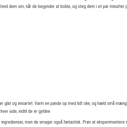
 dem om, når de begynder at boble, og steg dem i et par minutter på h
jen er glat og ensartet. Varm en pande op med lidt olie, og hæld små m
ver side, indtil de er gyldne.
ingredienser, men de smager også fantastisk. Prøv at eksperimentere me