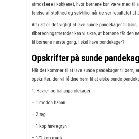
atmosfære i køkkenet, hvor børnene kan være med til a
følelse af stolthed og selvtillid, når de ser resultatet af
Alt i alt er det vigtigt at lave sunde pandekager til bø
tilberedningsmetoder kan vi sikre, at børnene får den 
til børnene næste gang, I skal have pandekager?
Opskrifter på sunde pandekage
Når det kommer til at lave sunde pandekager til børn, e
opskrifter, der vil få dine børn til at elske sunde pandek
1. Havre- og bananpandekager:
– 1 moden banan
– 2 æg
– 1 kop havregryn
– 1/2 kop mælk