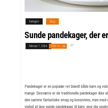
Kategori
Blog
Sunde pandekager, der er
Af
februar 7, 2024
Slået fra
Pandekager er en populær ret blandt både børn og voksn
mange. Desværre er de traditionelle pandekager ikke alt
den samme fantastiske smag og konsistens, men med et sun
vigtigt at lave sunde pandekager til børn, give dig opsk