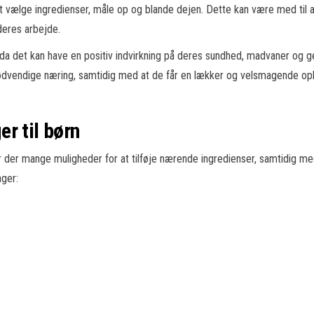
t vælge ingredienser, måle op og blande dejen. Dette kan være med til 
 deres arbejde.
rn, da det kan have en positiv indvirkning på deres sundhed, madvaner og 
nødvendige næring, samtidig med at de får en lækker og velsmagende op
r til børn
r der mange muligheder for at tilføje nærende ingredienser, samtidig me
ager: