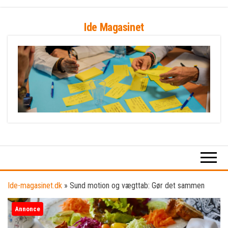
Skip
Ide Magasinet
to
the
content
Ide-magasinet.dk
»
Sund motion og vægttab: Gør det sammen
Annonce