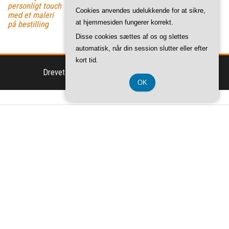
personligt touch
Trick til at Få
Cookies anvendes udelukkende for at sikre,
med et maleri
Optimal
at hjemmesiden fungerer korrekt.
på bestilling
Volumen og
Længde
Disse cookies sættes af os og slettes
automatisk, når din session slutter eller efter
kort tid.
Drevet af
WordPress
|
Tema:
Envo Magazine
OK
CVR-Nummer DK 37 40 77 39