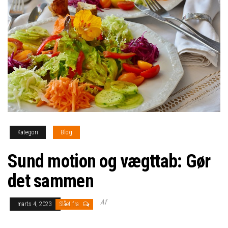
Kategori
Blog
Sund motion og vægttab: Gør
det sammen
Af
marts 4, 2023
Slået fra