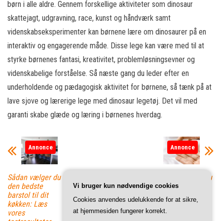
børn i alle aldre. Gennem forskellige aktiviteter som dinosaur
skattejagt, udgravning, race, kunst og håndværk samt
videnskabseksperimenter kan børnene lære om dinosaurer på en
interaktiv og engagerende måde. Disse lege kan være med til at
styrke børnenes fantasi, kreativitet, problemløsningsevner og
videnskabelige forståelse. Så næste gang du leder efter en
underholdende og pædagogisk aktivitet for børnene, så tænk på at
lave sjove og lærerige lege med dinosaur legetøj. Det vil med
garanti skabe glæde og læring i børnenes hverdag.
Annonce
Annonce
Sådan vælger du
Sådan bruger du
den bedste
silver shampoo
Vi bruger kun nødvendige cookies
barstol til dit
korrekt og
Cookies anvendes udelukkende for at sikre,
køkken: Læs
undgår gule
at hjemmesiden fungerer korrekt.
vores
toner