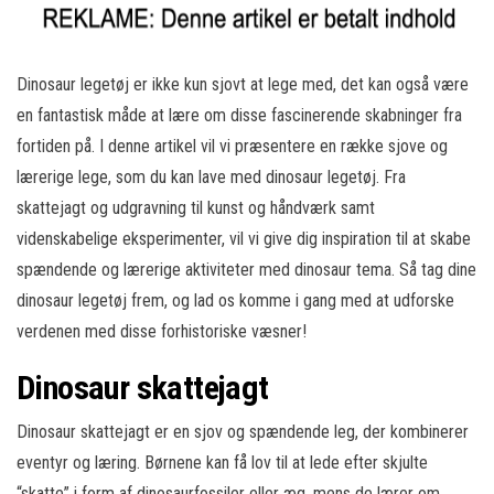
Dinosaur legetøj er ikke kun sjovt at lege med, det kan også være
en fantastisk måde at lære om disse fascinerende skabninger fra
fortiden på. I denne artikel vil vi præsentere en række sjove og
lærerige lege, som du kan lave med dinosaur legetøj. Fra
skattejagt og udgravning til kunst og håndværk samt
videnskabelige eksperimenter, vil vi give dig inspiration til at skabe
spændende og lærerige aktiviteter med dinosaur tema. Så tag dine
dinosaur legetøj frem, og lad os komme i gang med at udforske
verdenen med disse forhistoriske væsner!
Dinosaur skattejagt
Dinosaur skattejagt er en sjov og spændende leg, der kombinerer
eventyr og læring. Børnene kan få lov til at lede efter skjulte
“skatte” i form af dinosaurfossiler eller æg, mens de lærer om