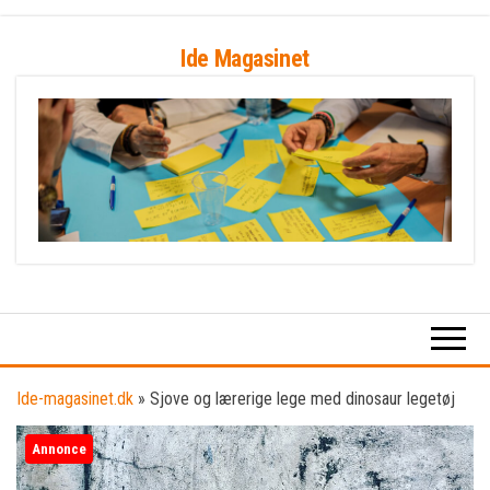
Skip
Ide Magasinet
to
the
content
Ide-magasinet.dk
»
Sjove og lærerige lege med dinosaur legetøj
Annonce