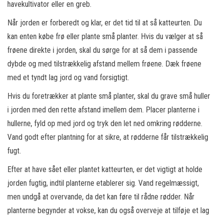
havekultivator eller en greb.
Når jorden er forberedt og klar, er det tid til at så katteurten. Du
kan enten købe frø eller plante små planter. Hvis du vælger at så
frøene direkte i jorden, skal du sørge for at så dem i passende
dybde og med tilstrækkelig afstand mellem frøene. Dæk frøene
med et tyndt lag jord og vand forsigtigt.
Hvis du foretrækker at plante små planter, skal du grave små huller
i jorden med den rette afstand imellem dem. Placer planterne i
hullerne, fyld op med jord og tryk den let ned omkring rødderne.
Vand godt efter plantning for at sikre, at rødderne får tilstrækkelig
fugt.
Efter at have sået eller plantet katteurten, er det vigtigt at holde
jorden fugtig, indtil planterne etablerer sig. Vand regelmæssigt,
men undgå at overvande, da det kan føre til rådne rødder. Når
planterne begynder at vokse, kan du også overveje at tilføje et lag