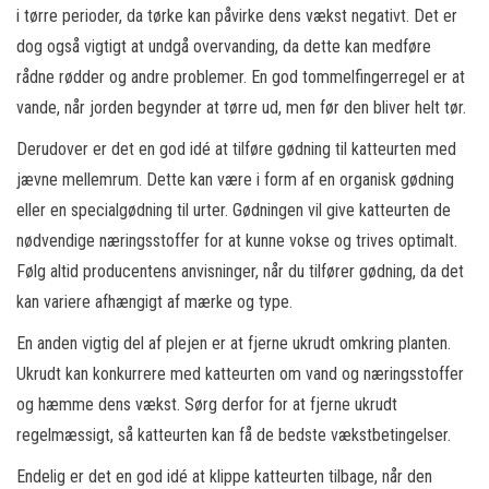
i tørre perioder, da tørke kan påvirke dens vækst negativt. Det er
dog også vigtigt at undgå overvanding, da dette kan medføre
rådne rødder og andre problemer. En god tommelfingerregel er at
vande, når jorden begynder at tørre ud, men før den bliver helt tør.
Derudover er det en god idé at tilføre gødning til katteurten med
jævne mellemrum. Dette kan være i form af en organisk gødning
eller en specialgødning til urter. Gødningen vil give katteurten de
nødvendige næringsstoffer for at kunne vokse og trives optimalt.
Følg altid producentens anvisninger, når du tilfører gødning, da det
kan variere afhængigt af mærke og type.
En anden vigtig del af plejen er at fjerne ukrudt omkring planten.
Ukrudt kan konkurrere med katteurten om vand og næringsstoffer
og hæmme dens vækst. Sørg derfor for at fjerne ukrudt
regelmæssigt, så katteurten kan få de bedste vækstbetingelser.
Endelig er det en god idé at klippe katteurten tilbage, når den