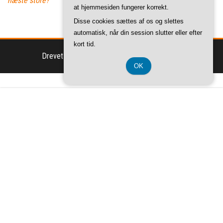
næste store?
kan erstatte
at hjemmesiden fungerer korrekt.
cyklen eller
løbeskoene
Disse cookies sættes af os og slettes
automatisk, når din session slutter eller efter
kort tid.
Drevet af
WordPress
|
Tema:
Envo Magazine
OK
CVR-Nummer DK 37 40 77 39