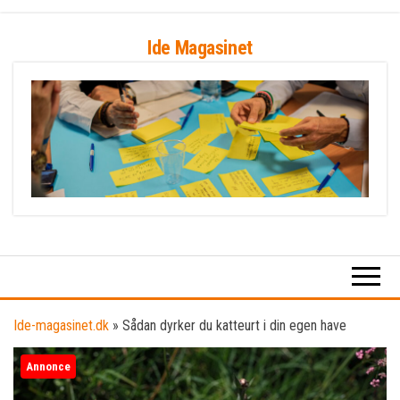
Skip
Ide Magasinet
to
the
content
Ide-magasinet.dk
»
Sådan dyrker du katteurt i din egen have
Annonce