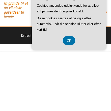
Fem steder at
Ni grunde til at
Cookies anvendes udelukkende for at sikre,
kigge efter
du vil elske
at hjemmesiden fungerer korrekt.
forslag til lægge
gaveideer til
budget
hende
Disse cookies sættes af os og slettes
automatisk, når din session slutter eller efter
kort tid.
Drevet af
WordPress
|
Tema:
Envo Magazine
OK
CVR-Nummer DK 37 40 77 39