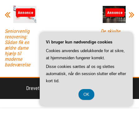
Annonce
Annonce
Seniorvenlig
De skjulte
renovering:
perler: 7
Sådan fik en
oversete
Vi bruger kun nødvendige cookies
ældre dame
rejsemål til
Cookies anvendes udelukkende for at sikre,
hjælp til
sommerferien
at hjemmesiden fungerer korrekt.
moderne
badeværelse
Disse cookies sættes af os og slettes
automatisk, når din session slutter eller efter
kort tid.
Drevet af
WordPress
|
Tema:
Envo Magazine
OK
CVR-Nummer DK 37 40 77 39