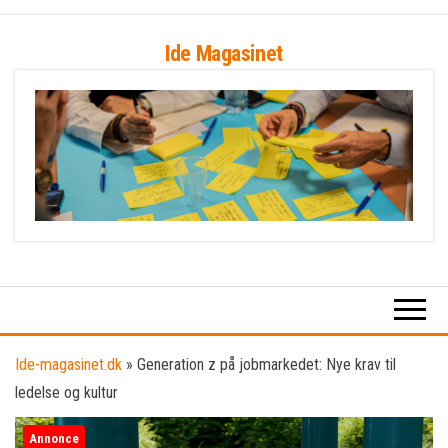
Skip
Ide Magasinet
to
the
content
Ide-magasinet.dk
»
Generation z på jobmarkedet: Nye krav til
ledelse og kultur
Annonce