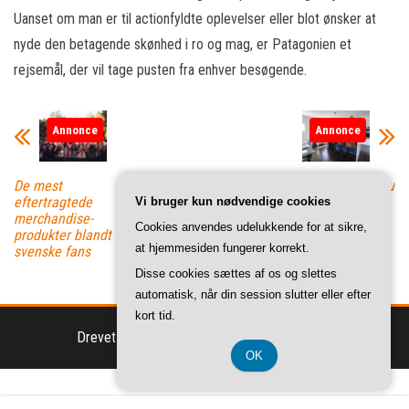
Uanset om man er til actionfyldte oplevelser eller blot ønsker at
nyde den betagende skønhed i ro og mag, er Patagonien et
rejsemål, der vil tage pusten fra enhver besøgende.
Annonce
Annonce
De mest
Sådan vælger du
eftertragtede
den bedste
Vi bruger kun nødvendige cookies
merchandise-
barstol til dit
Cookies anvendes udelukkende for at sikre,
produkter blandt
køkken: Læs
at hjemmesiden fungerer korrekt.
svenske fans
vores
testresultater
Disse cookies sættes af os og slettes
automatisk, når din session slutter eller efter
kort tid.
Drevet af
WordPress
|
Tema:
Envo Magazine
OK
CVR-Nummer DK 37 40 77 39