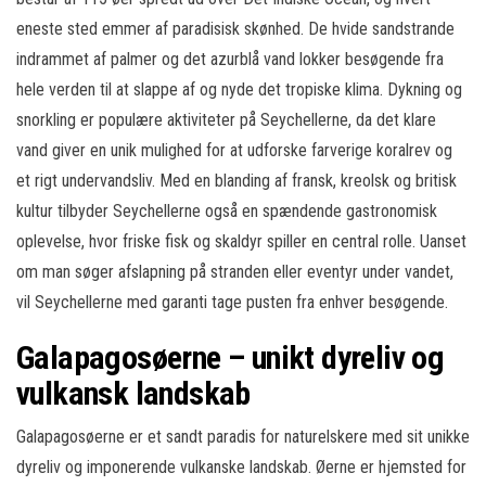
eneste sted emmer af paradisisk skønhed. De hvide sandstrande
indrammet af palmer og det azurblå vand lokker besøgende fra
hele verden til at slappe af og nyde det tropiske klima. Dykning og
snorkling er populære aktiviteter på Seychellerne, da det klare
vand giver en unik mulighed for at udforske farverige koralrev og
et rigt undervandsliv. Med en blanding af fransk, kreolsk og britisk
kultur tilbyder Seychellerne også en spændende gastronomisk
oplevelse, hvor friske fisk og skaldyr spiller en central rolle. Uanset
om man søger afslapning på stranden eller eventyr under vandet,
vil Seychellerne med garanti tage pusten fra enhver besøgende.
Galapagosøerne – unikt dyreliv og
vulkansk landskab
Galapagosøerne er et sandt paradis for naturelskere med sit unikke
dyreliv og imponerende vulkanske landskab. Øerne er hjemsted for