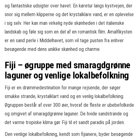
og fantastiske udsigter over havet. En køretur langs kystvejen, der
snor sig mellem klipperne og det krystalklare vand, er en oplevelse
i sig selv. Her kan man virkelig nyde skønheden i det italienske
landskab og føle sig som en del af en romantisk film. Amalfikysten
er en sand perle i Middelhavet, som vil tage pusten fra enhver
besøgende med dens unikke skønhed og charme.
Fiji – øgruppe med smaragdgrønne
laguner og venlige lokalbefolkning
Fiji er en drømmedestination for mange rejsende, der søger
smukke strande, krystalklart vand og en venlig lokalbefolkning.
Øgruppen består af over 300 øer, hvoraf de fleste er ubebefolkede
og omgivet af smaragdgrønne laguner. De hvide sandstrande og
det varme tropiske klima gør Fiji til et sandt paradis på jorden.
Den venlige lokalbefolkning, kendt som fijianere, byder besøgende