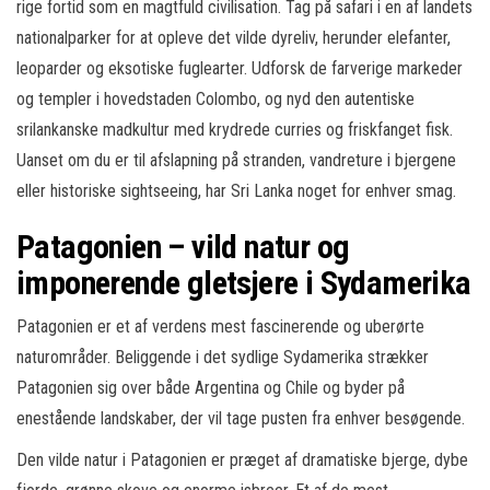
rige fortid som en magtfuld civilisation. Tag på safari i en af landets
nationalparker for at opleve det vilde dyreliv, herunder elefanter,
leoparder og eksotiske fuglearter. Udforsk de farverige markeder
og templer i hovedstaden Colombo, og nyd den autentiske
srilankanske madkultur med krydrede curries og friskfanget fisk.
Uanset om du er til afslapning på stranden, vandreture i bjergene
eller historiske sightseeing, har Sri Lanka noget for enhver smag.
Patagonien – vild natur og
imponerende gletsjere i Sydamerika
Patagonien er et af verdens mest fascinerende og uberørte
naturområder. Beliggende i det sydlige Sydamerika strækker
Patagonien sig over både Argentina og Chile og byder på
enestående landskaber, der vil tage pusten fra enhver besøgende.
Den vilde natur i Patagonien er præget af dramatiske bjerge, dybe