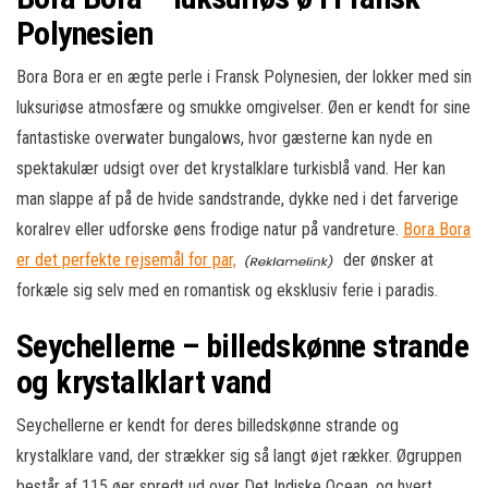
Polynesien
Bora Bora er en ægte perle i Fransk Polynesien, der lokker med sin
luksuriøse atmosfære og smukke omgivelser. Øen er kendt for sine
fantastiske overwater bungalows, hvor gæsterne kan nyde en
spektakulær udsigt over det krystalklare turkisblå vand. Her kan
man slappe af på de hvide sandstrande, dykke ned i det farverige
koralrev eller udforske øens frodige natur på vandreture.
Bora Bora
er det perfekte rejsemål for par,
der ønsker at
forkæle sig selv med en romantisk og eksklusiv ferie i paradis.
Seychellerne – billedskønne strande
og krystalklart vand
Seychellerne er kendt for deres billedskønne strande og
krystalklare vand, der strækker sig så langt øjet rækker. Øgruppen
består af 115 øer spredt ud over Det Indiske Ocean, og hvert