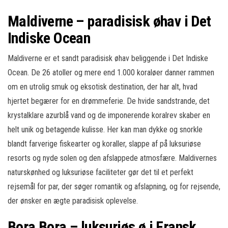
Maldiverne – paradisisk øhav i Det
Indiske Ocean
Maldiverne er et sandt paradisisk øhav beliggende i Det Indiske
Ocean. De 26 atoller og mere end 1.000 koraløer danner rammen
om en utrolig smuk og eksotisk destination, der har alt, hvad
hjertet begærer for en drømmeferie. De hvide sandstrande, det
krystalklare azurblå vand og de imponerende koralrev skaber en
helt unik og betagende kulisse. Her kan man dykke og snorkle
blandt farverige fiskearter og koraller, slappe af på luksuriøse
resorts og nyde solen og den afslappede atmosfære. Maldivernes
naturskønhed og luksuriøse faciliteter gør det til et perfekt
rejsemål for par, der søger romantik og afslapning, og for rejsende,
der ønsker en ægte paradisisk oplevelse.
Bora Bora – luksuriøs ø i Fransk