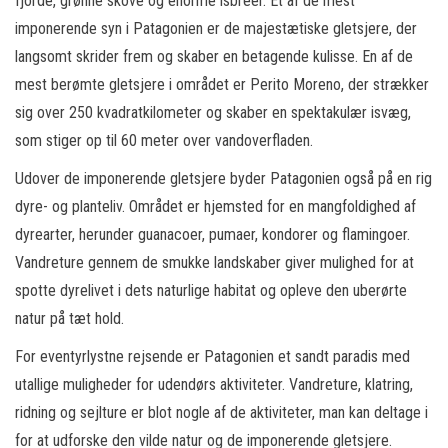
fjorde, grønne skove og enorme isbreer. Et af de mest
imponerende syn i Patagonien er de majestætiske gletsjere, der
langsomt skrider frem og skaber en betagende kulisse. En af de
mest berømte gletsjere i området er Perito Moreno, der strækker
sig over 250 kvadratkilometer og skaber en spektakulær isvæg,
som stiger op til 60 meter over vandoverfladen.
Udover de imponerende gletsjere byder Patagonien også på en rig
dyre- og planteliv. Området er hjemsted for en mangfoldighed af
dyrearter, herunder guanacoer, pumaer, kondorer og flamingoer.
Vandreture gennem de smukke landskaber giver mulighed for at
spotte dyrelivet i dets naturlige habitat og opleve den uberørte
natur på tæt hold.
For eventyrlystne rejsende er Patagonien et sandt paradis med
utallige muligheder for udendørs aktiviteter. Vandreture, klatring,
ridning og sejlture er blot nogle af de aktiviteter, man kan deltage i
for at udforske den vilde natur og de imponerende gletsjere.