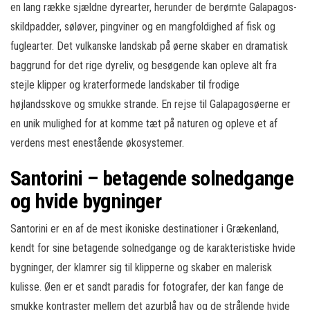
en lang række sjældne dyrearter, herunder de berømte Galapagos-
skildpadder, søløver, pingviner og en mangfoldighed af fisk og
fuglearter. Det vulkanske landskab på øerne skaber en dramatisk
baggrund for det rige dyreliv, og besøgende kan opleve alt fra
stejle klipper og kraterformede landskaber til frodige
højlandsskove og smukke strande. En rejse til Galapagosøerne er
en unik mulighed for at komme tæt på naturen og opleve et af
verdens mest enestående økosystemer.
Santorini – betagende solnedgange
og hvide bygninger
Santorini er en af de mest ikoniske destinationer i Grækenland,
kendt for sine betagende solnedgange og de karakteristiske hvide
bygninger, der klamrer sig til klipperne og skaber en malerisk
kulisse. Øen er et sandt paradis for fotografer, der kan fange de
smukke kontraster mellem det azurblå hav og de strålende hvide