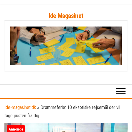
Skip
Ide Magasinet
to
the
content
Ide-magasinet.dk
»
Drømmeferie: 10 eksotiske rejsemål der vil
tage pusten fra dig
Annonce