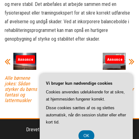
og mere stabil. Det anbefales at arbejde sammen med en
fysioterapeut eller træningsekspert for at sikre korrekt udførelse
af øvelserne og undgå skader. Ved at inkorporere balancebolde i
rehabiliteringsprogrammet kan man opnå en hurtigere
genopbygning af styrke og stabilitet efter skader.
Annonce
Annonce
Alle børnene
Vigtigheden af
jokes: Sådan
en god
Vi bruger kun nødvendige cookies
styrker du børns
juniormadras for
Cookies anvendes udelukkende for at sikre,
fantasi og
dit barns
at hjemmesiden fungerer korrekt.
lattermuskler
søvnkvalitet og
udvikling
Disse cookies sættes af os og slettes
automatisk, når din session slutter eller efter
kort tid.
Drevet af
WordPress
|
Tema:
Envo Magazine
OK