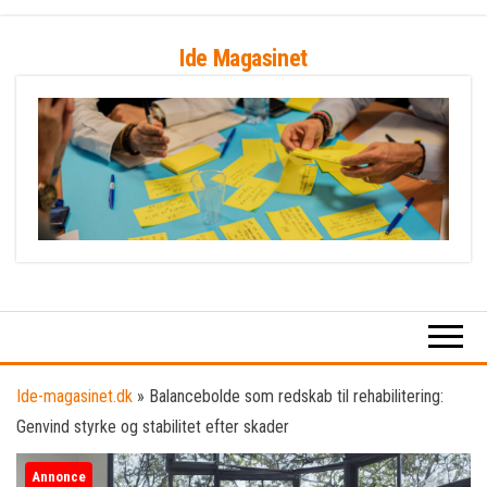
Skip
Ide Magasinet
to
the
content
Ide-magasinet.dk
»
Balancebolde som redskab til rehabilitering:
Genvind styrke og stabilitet efter skader
Annonce