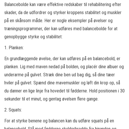
Balancebolde kan være effektive redskaber til rehabilitering efter
skader, da de udfordrer og styrker kroppens stabilitet og muskler
på en skånsom måde. Her er nogle eksempler på øvelser og
træningsprogrammer, der kan udføres med balancebolde for at
genopbygge styrke og stabilitet:
1. Planken:
En grundlæggende øvelse, der kan udføres på en balancebold, er
planken. Lig med maven nedad på bolden, og placér dine albuer og
underarme på gulvet. Stræk dine ben ud bag dig, så dine tæer
hviler på gulvet. Spænd dine mavemuskler og løft din krop op, så
du danner en lige linje fra hovedet til fødderne. Hold positionen i 30
sekunder til et minut, og gentag øvelsen flere gange.
2. Squats:
For at styrke benene og balancen kan du udføre squats på en
balancebold. Stå med fødderne skulderbredde fra hinanden og